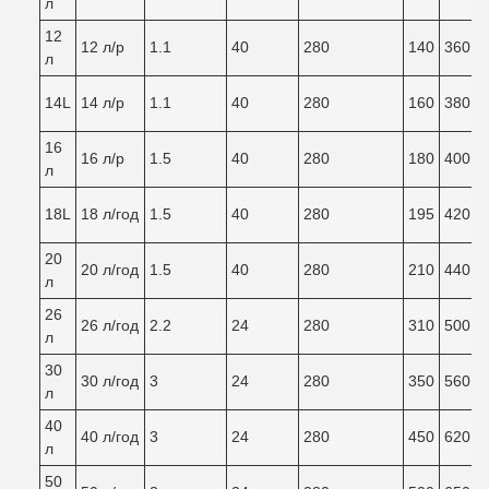
л
12
12 л/р
1.1
40
280
140
360
3
л
14L
14 л/р
1.1
40
280
160
380
3
16
16 л/р
1.5
40
280
180
400
3
л
18L
18 л/год
1.5
40
280
195
420
3
20
20 л/год
1.5
40
280
210
440
4
л
26
26 л/год
2.2
24
280
310
500
4
л
30
30 л/год
3
24
280
350
560
5
л
40
40 л/год
3
24
280
450
620
5
л
50