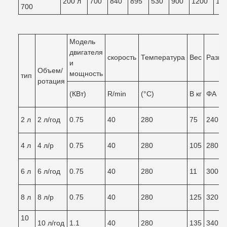
200 л
700
840
895
530
900
1200
10
700
Модель
двигателя
скорость
Температура
Вес
Разме
и
Объем/
мощность
тип
ротация
(КВт)
R/min
(°C)
В кг
ΦA
2 л
2 л/год
0.75
40
280
75
240
2
4 л
4 л/р
0.75
40
280
105
280
2
6 л
6 л/год
0.75
40
280
11
300
2
8 л
8 л/р
0.75
40
280
125
320
2
10
10 л/год
1.1
40
280
135
340
3