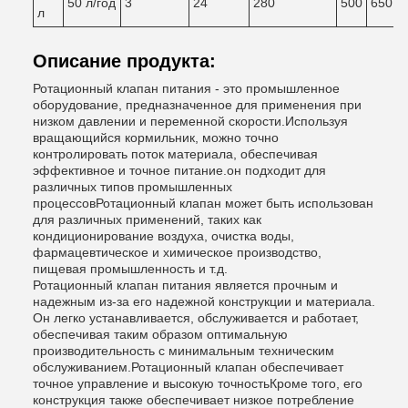
50 л/год
3
24
280
500
650
6
л
Описание продукта:
Ротационный клапан питания - это промышленное
оборудование, предназначенное для применения при
низком давлении и переменной скорости.Используя
вращающийся кормильник, можно точно
контролировать поток материала, обеспечивая
эффективное и точное питание.он подходит для
различных типов промышленных
процессовРотационный клапан может быть использован
для различных применений, таких как
кондиционирование воздуха, очистка воды,
фармацевтическое и химическое производство,
пищевая промышленность и т.д.
Ротационный клапан питания является прочным и
надежным из-за его надежной конструкции и материала.
Он легко устанавливается, обслуживается и работает,
обеспечивая таким образом оптимальную
производительность с минимальным техническим
обслуживанием.Ротационный клапан обеспечивает
точное управление и высокую точностьКроме того, его
конструкция также обеспечивает низкое потребление