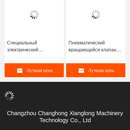
Специальный
Пневматический
электрический
вращающийся клапан
диспенсер из
типа фланца
нержавеющей стали
электрический
Лучшая цена
Лучшая цена
вращающийся
диспенсер из
пневматический клапан
нержавеющей стали
Changzhou Changhong Xianglong Machinery
Technology Co., Ltd