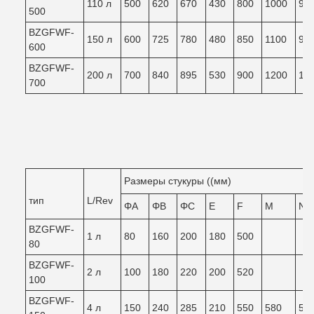
110 л
500
620
670
430
800
1000
90
500
BZGFWF-
150 л
600
725
780
480
850
1100
98
600
BZGFWF-
200 л
700
840
895
530
900
1200
10
700
Размеры стукуры ((мм)
тип
L/Rev
ΦA
ΦB
ΦC
Е
F
М
N
BZGFWF-
1 л
80
160
200
180
500
80
BZGFWF-
2 л
100
180
220
200
520
100
BZGFWF-
4 л
150
240
285
210
550
580
54