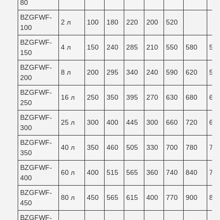
80
BZGFWF-
2 л
100
180
220
200
520
100
BZGFWF-
4 л
150
240
285
210
550
580
54
150
BZGFWF-
8 л
200
295
340
240
590
620
59
200
BZGFWF-
16 л
250
350
395
270
630
680
64
250
BZGFWF-
25 л
300
400
445
300
660
720
68
300
BZGFWF-
40 л
350
460
505
330
700
780
73
350
BZGFWF-
60 л
400
515
565
360
740
840
78
400
BZGFWF-
80 л
450
565
615
400
770
900
83
450
BZGFWF-