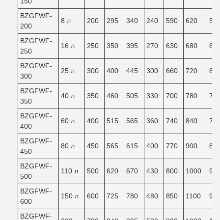
150
BZGFWF-
8 л
200
295
340
240
590
620
59
200
BZGFWF-
16 л
250
350
395
270
630
680
64
250
BZGFWF-
25 л
300
400
445
300
660
720
68
300
BZGFWF-
40 л
350
460
505
330
700
780
73
350
BZGFWF-
60 л
400
515
565
360
740
840
78
400
BZGFWF-
80 л
450
565
615
400
770
900
83
450
BZGFWF-
110 л
500
620
670
430
800
1000
90
500
BZGFWF-
150 л
600
725
780
480
850
1100
98
600
BZGFWF-