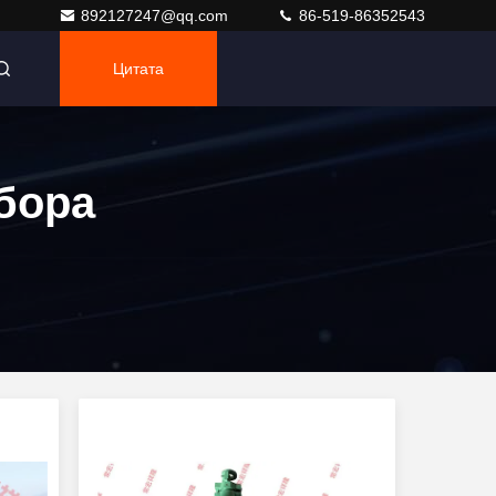
892127247@qq.com
86-519-86352543
Цитата
бора