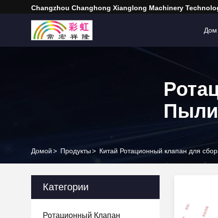
Changzhou Changhong Xianglong Machinery Technolog
Дом
Рота
Пыл
Домой
>
Продукты
>
Китай Ротационный клапан для сбо
Категории
Ротационный Клапан