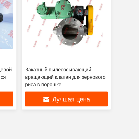
щевой
Заказный пылесосывающий
йся
вращающий клапан для зернового
риса в порошке
Лучшая цена