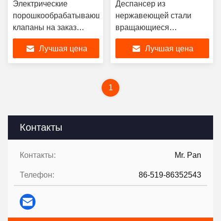
Электрические
Деспансер из
порошкообрабатывающие
нержавеющей стали
клапаны на заказ
вращающиеся
Нержавеющая сталь
порошкообрабатывающие
Лучшая цена
Лучшая цена
диспенсер
клапаны пневматические
ротационный
пневматический
1
Контакты
Контакты:
Mr. Pan
Телефон:
86-519-86352543