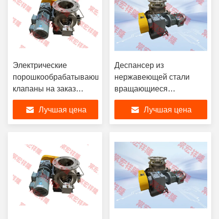
Электрические
Деспансер из
порошкообрабатывающие
нержавеющей стали
клапаны на заказ
вращающиеся
Нержавеющая сталь
порошкообрабатывающие
Лучшая цена
Лучшая цена
диспенсер
клапаны пневматические
ротационный
пневматический