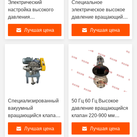
Электрический
Специальное
настройка высокого
электрическое высокое
давления
давление вращающийся
вращающийся клапан
клапан нержавеющей
Лучшая цена
Лучшая цена
нержавеющей стали
стали диспенсер
диспенсер
пневматический
пневматический
Специализированный
50 Гц 60 Гц Высокое
вакуумный
давление вращающийся
вращающийся клапан
клапан 220-900 мм
высокого давления
Высота
Лучшая цена
Лучшая цена