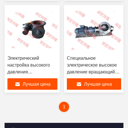
Электрический
Специальное
настройка высокого
электрическое высокое
давления
давление вращающийся
вращающийся клапан
клапан нержавеющей
Лучшая цена
Лучшая цена
нержавеющей стали
стали диспенсер
диспенсер
пневматический
пневматический
1