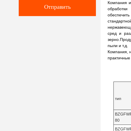
Компания и
Отправить
обработки
обеспечить
стандартно
нержавеюще
сред и раз
зерно.Прод
пыли и т.д.
Компания, 
практичные
тип
BZGFW
80
BZGFW