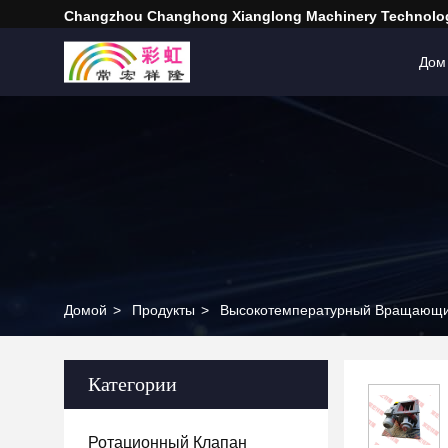
Changzhou Changhong Xianglong Machinery Technolog
Дом
Домой
>
Продукты
>
Высокотемпературный Вращающи
Категории
Ротационный Клапан