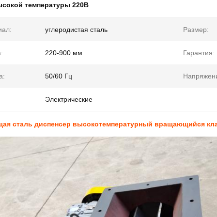
ысокой температуры 220В
иал:
углеродистая сталь
Размер:
:
220-900 мм
Гарантия:
а:
50/60 Гц
Напряжен
Электрические
ая сталь диспенсер высокотемпературный вращающийся кла