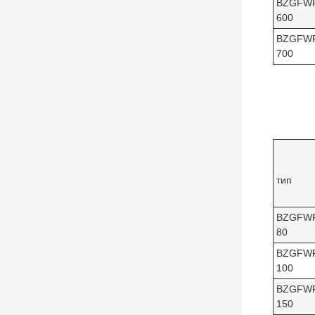
BZGFW
600
BZGFW
700
тип
BZGFW
80
BZGFW
100
BZGFW
150