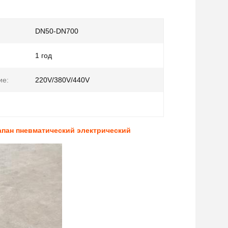
DN50-DN700
1 год
ие:
220V/380V/440V
пан пневматический электрический