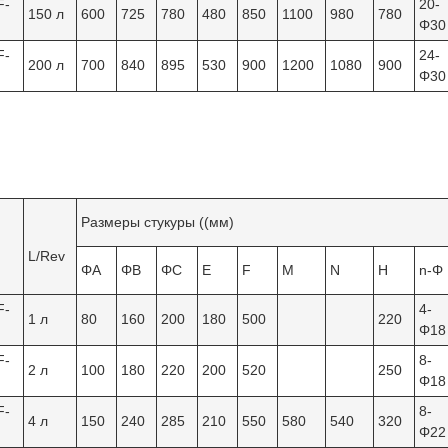
F-
20-
150 л
600
725
780
480
850
1100
980
780
Φ30
F-
24-
200 л
700
840
895
530
900
1200
1080
900
Φ30
Размеры стукуры ((мм)
L/Rev
ΦA
ΦB
ΦC
Е
F
М
N
H
n-Φ
F-
4-
1 л
80
160
200
180
500
220
Φ18
F-
8-
2 л
100
180
220
200
520
250
Φ18
F-
8-
4 л
150
240
285
210
550
580
540
320
Φ22