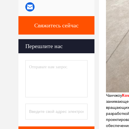
Свяжитесь сейчас
Перешлите нас
Чанчжоу
Ком
занимающей
вращающихс
разработкой
проектирова
обеспечения