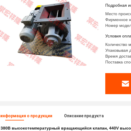
пневмати
Подробная и
Место проис
Фирменное н
Номер моде
Условия опла
Количество м
Упаковывая 
Время достав
Поставка спо
 информация о продукции
Описание продукта
:
380В высокотемпературный вращающийся клапан
,
440V выс