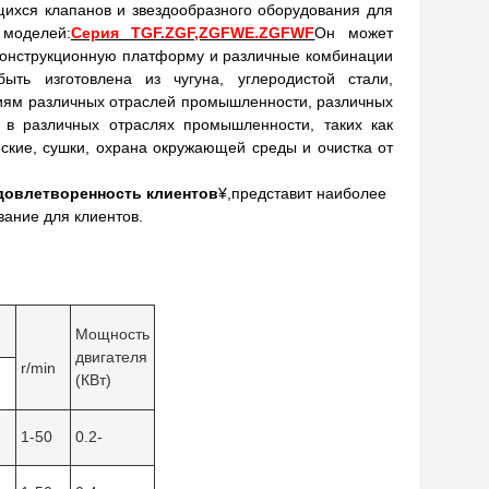
ихся клапанов и звездообразного оборудования для
моделей:
Серия TGF.ZGF,ZGFWE.ZGFWF
Он может
 конструкционную платформу и различные комбинации
ыть изготовлена из чугуна, углеродистой стали,
аниям различных отраслей промышленности, различных
 в различных отраслях промышленности, таких как
ские, сушки, охрана окружающей среды и очистка от
удовлетворенность клиентов
¥,представит наиболее
ание для клиентов.
Мощность
двигателя
r/min
(КВт)
1-50
0.2-