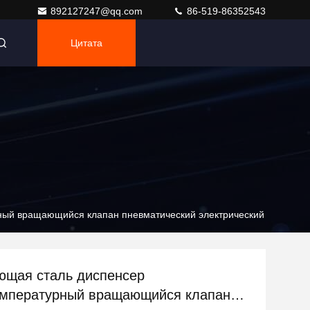
892127247@qq.com
86-519-86352543
Цитата
ный вращающийся клапан пневматический электрический
щая сталь диспенсер
емпературный вращающийся клапан