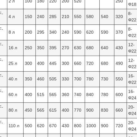
2 л
100
180
220
200
520
250
Φ18
F-
8-
4 л
150
240
285
210
550
580
540
320
Φ22
F-
8-
8 л
200
295
340
240
590
620
590
370
Φ22
F-
12-
16 л
250
350
395
270
630
680
640
430
Φ22
F-
12-
25 л
300
400
445
300
660
720
680
490
Φ22
F-
16-
40 л
350
460
505
330
700
780
730
550
Φ22
F-
16-
60 л
400
515
565
360
740
840
780
600
Φ24
F-
20-
80 л
450
565
615
400
770
900
830
660
Φ24
F-
20-
110 л
500
620
670
430
800
1000
900
720
Φ24