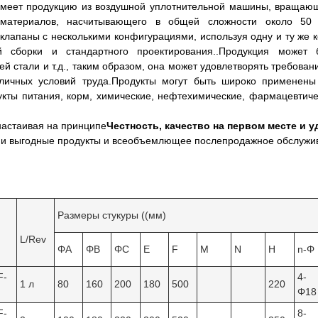
меет продукцию из воздушной уплотнительной машины, вращающ
 материалов, насчитывающего в общей сложности около 50 
 клапаны с несколькими конфигурациями, используя одну и ту же
й сборки и стандартного проектирования..Продукция может б
й стали и т.д., таким образом, она может удовлетворять требов
личных условий труда.Продукты могут быть широко применены
укты питания, корм, химические, нефтехимические, фармацевтиче
настаивая на принципе
Честность, качество на первом месте и 
 и выгодные продукты и всеобъемлющее послепродажное обслужив
Размеры стукуры ((мм)
L/Rev
ΦA
ΦB
ΦC
Е
F
М
N
H
n-Φ
F-
4-
1 л
80
160
200
180
500
220
Φ18
F-
8-