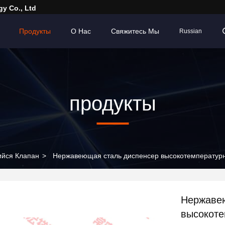
y Co., Ltd
Продукты
О Нас
Свяжитесь Мы
Russian
продукты
йся Клапан
>
Нержавеющая сталь диспенсер высокотемператур
Нержавею
высокот